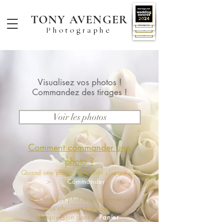
TONY AVENGER
Photographe
Visualisez vos photos !
Commandez des tirages !
Voir les photos
Comment commander une
photo ?
Quand une photo vous plait
cliquez sur
>
Commander
Une fois vos photos sélectionnées
vous choisissez le format
d'impression
dans >
Panier
.